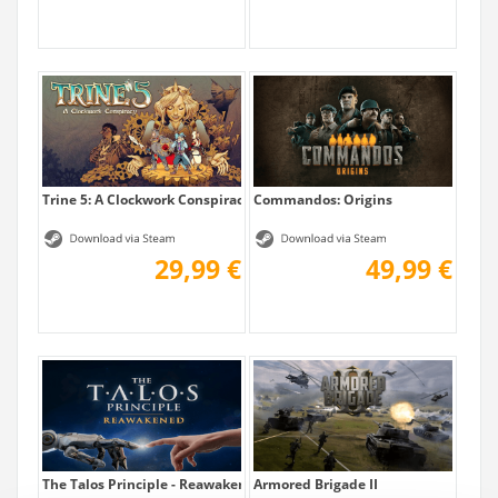
Trine 5: A Clockwork Conspiracy
Commandos: Origins
29,99 €
49,99 €
The Talos Principle - Reawakened
Armored Brigade II